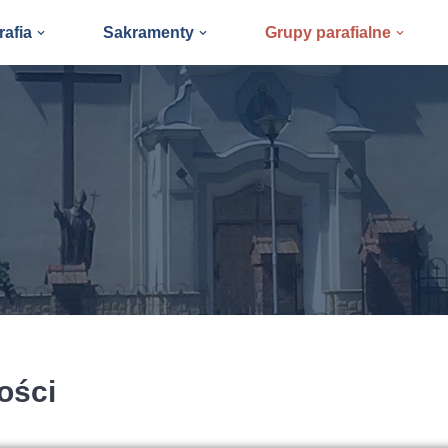
rafia
Sakramenty
Grupy parafialne
ości