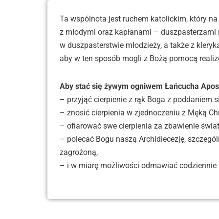
Ta wspólnota jest ruchem katolickim, który na
z młodymi oraz kapłanami – duszpasterzami mł
w duszpasterstwie młodzieży, a także z kle
aby w ten sposób mogli z Bożą pomocą reali
Aby stać się żywym ogniwem Łańcucha Apost
– przyjąć cierpienie z rąk Boga z poddaniem si
– znosić cierpienia w zjednoczeniu z Męką Ch
– ofiarować swe cierpienia za zbawienie świat
– polecać Bogu naszą Archidiecezję, szczegó
zagrożoną,
– i w miarę możliwości odmawiać codziennie m