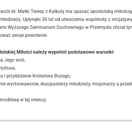
 wzór bł. Matki Teresy z Kalkuty ma opasać apostolską miłością 
odzieży. Upłynęło 30 lat od utworzenia wspólnoty z inicjatywy 
rykami Wyższego Seminarium Duchownego w Przemyślu chciał t
zować swoje powołanie.
olskiej Miłości należy wypełnić podstawowe warunki:
ę Jego woli,
rystusa,
a i przybliżenie Królestwa Bożego,
lnie wychowawców, duszpasterzy młodzieży, misjonarzy a przed
odlitwę w tej intencji.