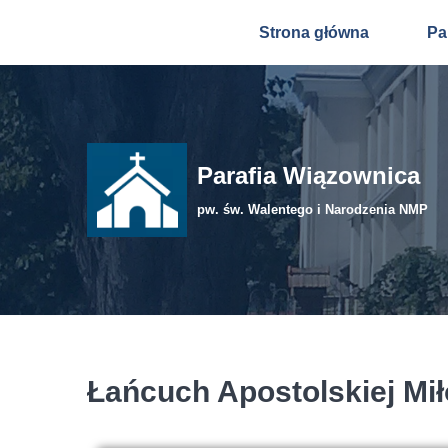
Strona główna
Pa
Przejdź
do
treści
Parafia Wiązownica
pw. św. Walentego i Narodzenia NMP
Łańcuch Apostolskiej Mił